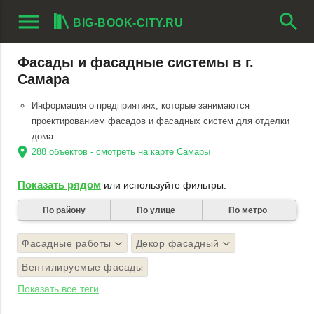
menu
search
BIG-BOOK-CITY.RU
Фасады и фасадные системы в г.
Самара
Информация о предприятиях, которые занимаются
проектированием фасадов и фасадных систем для отделки
дома
location_on
288 объектов - смотреть на карте Самары
Показать рядом
или используйте фильтры:
По району
По улице
По метро
Фасадные работы
Декор фасадный
Вентилируемые фасады
Показать все теги