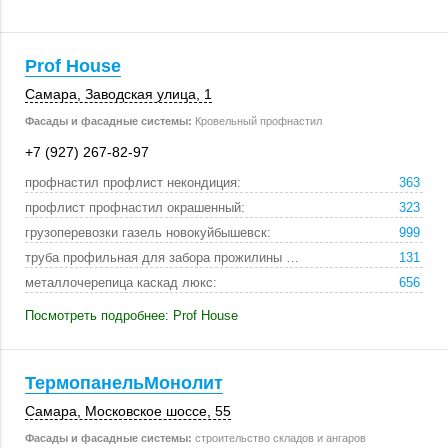
Prof House
Самара
,
Заводская улица, 1
Фасады и фасадные системы:
Кровельный профнастил
+7 (927) 267-82-97
профнастил профлист некондиция:
363
профлист профнастил окрашенный:
323
грузоперевозки газель новокуйбышевск:
999
труба профильная для забора прожилины лаги 40х20х1:
131
металлочерепица каскад люкс:
656
Посмотреть подробнее: Prof House
ТермопанельМонолит
Самара
, Московское шоссе, 55
Фасады и фасадные системы:
строительство складов и ангаров