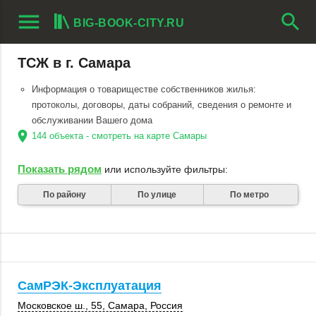
menu
search
BIG-BOOK-CITY.RU
ТСЖ в г. Самара
Информация о товариществе собственников жилья:
протоколы, договоры, даты собраний, сведения о ремонте и
обслуживании Вашего дома
location_on
144 объекта - смотреть на карте Самары
Показать рядом
или используйте фильтры:
По району
По улице
По метро
СамРЭК-Эксплуатация
Московское ш., 55
,
Самара
,
Россия