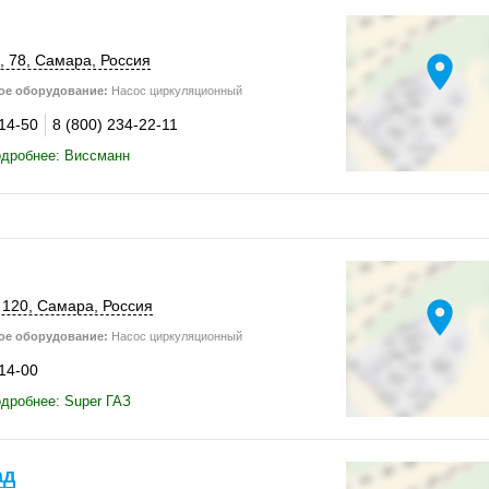
location_on
, 78
,
Самара
,
Россия
ое оборудование:
Насос циркуляционный
-14-50
8 (800) 234-22-11
одробнее: Виссманн
location_on
,
120
,
Самара
,
Россия
ое оборудование:
Насос циркуляционный
-14-00
дробнее: Super ГАЗ
ад