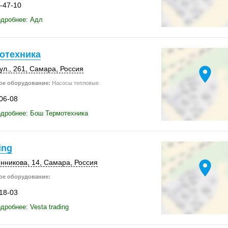
8-47-10
одробнее: Адл
отехника
location_on
ул.
,
261
,
Самара
,
Россия
ое оборудование:
Насосы тепловые
-06-08
одробнее: Бош Термотехника
ing
location_on
нникова, 14,
Самара
,
Россия
ое оборудование:
-18-03
дробнее: Vesta trading