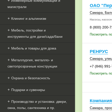
Инженерные коммуникации и
ОАО "Пер
магистрали
Самара
, Бал
Клининг и альпинизм
Насосы, насосн
8 (800) 200-7
Мебель, постройки и
Посмотреть п
инструменты для дачи/сада/бани
Мебель и товары для дома
РЕНРУС
Самара
, ули
Металлургия, металло- и
светопрозрачные конструкции
+7 (846) 991
Посмотреть п
Охрана и безопасность
Подарки и сувениры
Компания
Производство и установка: двери,
окна, полы, сантехника и пр.
Самара
,
прос