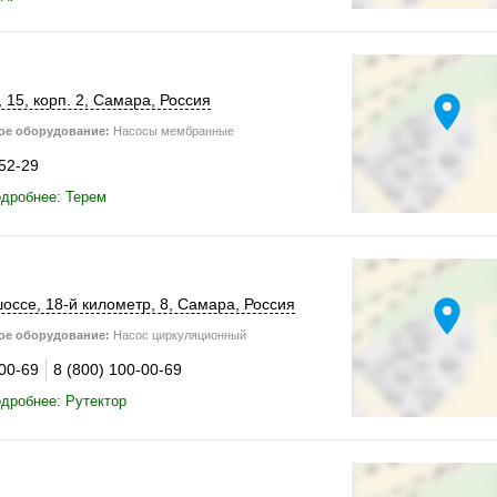
location_on
, 15
,
корп. 2
,
Самара
,
Россия
ое оборудование:
Насосы мембранные
-52-29
дробнее: Терем
location_on
шоссе
,
18-й километр, 8
,
Самара
,
Россия
ое оборудование:
Насос циркуляционный
-00-69
8 (800) 100-00-69
дробнее: Рутектор