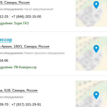
location_on
89
,
Самара
,
Россия
ое оборудование:
Насос циркуляционный
-12-25
+7 (846) 202-15-00
дробнее: Super ГАЗ
ессор
location_on
й Армии
,
180/1
,
Самара
,
Россия
ое оборудование:
Ремонт насосного оборудования
04-06
одробнее: ПК-Компрессор
ва
,
61В
,
Самара
,
Россия
location_on
ое оборудование:
-39-70
+7 (917) 101-29-91