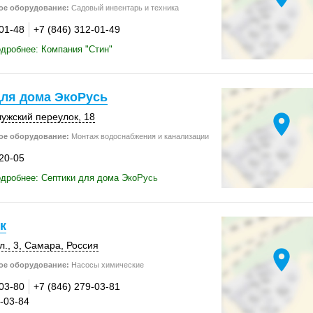
ое оборудование:
Садовый инвентарь и техника
-01-48
+7 (846) 312-01-49
дробнее: Компания "Стин"
для дома ЭкоРусь
location_on
лужский переулок, 18
ое оборудование:
Монтаж водоснабжения и канализации
-20-05
дробнее: Септики для дома ЭкоРусь
к
., 3
,
Самара
,
Россия
location_on
ое оборудование:
Насосы химические
-03-80
+7 (846) 279-03-81
9-03-84