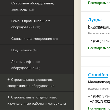
Посмотреть по
Сварочное оборудование,
электроды
(138)
Лунда
Ремонт промышленного
Новоурицкая 
оборудования
(99)
Насосы, насосн
Станки и станкостроение
(94)
+7 (846) 959
Посмотреть п
Подшипники
(74)
Лифты, лифтовое
оборудование
(40)
Grundfos
Строительная, складская,
Молодогварде
спецтехника и оборудование
Насосы, насосн
+7 (846) 379
Строительные, отделочные,
+7 (917) 03
изоляционные работы и материалы
Посмотреть по