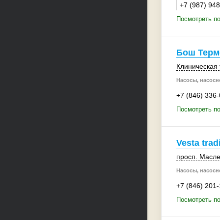
+7 (987) 94
Посмотреть п
Бош Терм
Клиническая 
Насосы, насосн
+7 (846) 336
Посмотреть п
Vesta trad
просп. Масле
Насосы, насосн
+7 (846) 201
Посмотреть по