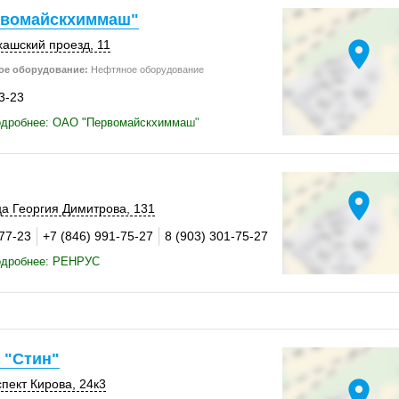
вомайскхиммаш"
location_on
хашский проезд, 11
ое оборудование:
Нефтяное оборудование
3-23
одробнее: ОАО "Первомайскхиммаш"
location_on
ца Георгия Димитрова,
131
-77-23
+7 (846) 991-75-27
8 (903) 301-75-27
одробнее: РЕНРУС
 "Стин"
location_on
пект Кирова
,
24к3