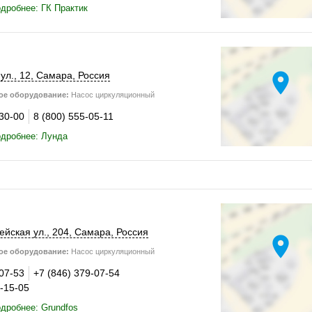
дробнее: ГК Практик
location_on
ул., 12
,
Самара
,
Россия
ое оборудование:
Насос циркуляционный
-30-00
8 (800) 555-05-11
одробнее: Лунда
йская ул.,
204
,
Самара
,
Россия
location_on
ое оборудование:
Насос циркуляционный
-07-53
+7 (846) 379-07-54
2-15-05
дробнее: Grundfos