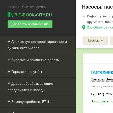
Насосы, нас
Самара
Сменить регион
BIG-BOOK-CITY.RU
Информация о пр
другие станции 
Добавить организацию
location_on
260 объектов - 
Насосы
Архитектурное проектирование и
дизайн интерьеров
Буровые и земляные работы
Городские службы
Газтехни
Самара
, Вел
Деревообрабатывающие
Насосы, насосн
предприятия и заводы
+7 (927) 791
Посмотреть по
Землеустройство, БТИ