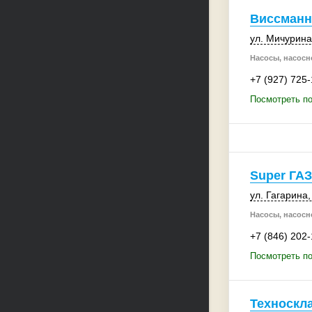
Виссманн
ул. Мичурина
Насосы, насосн
+7 (927) 725
Посмотреть п
Super ГАЗ
ул. Гагарина
Насосы, насосн
+7 (846) 202
Посмотреть по
Техноскл